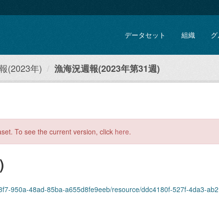
データセット
組織
グ
(2023年)
漁海況週報(2023年第31週)
aset. To see the current version, click
here
.
)
3f7-950a-48ad-85ba-a655d8fe9eeb/resource/ddc4180f-527f-4da3-ab21-f15720507