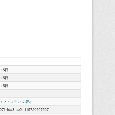
月15日
月15日
月15日
ィブ・コモンズ 表示
527f-4da3-ab21-f15720507527