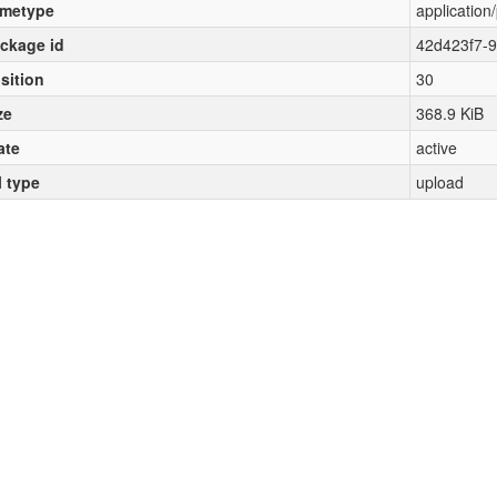
metype
application
ckage id
42d423f7-
sition
30
ze
368.9 KiB
ate
active
l type
upload