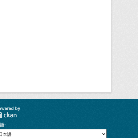
owered by
語