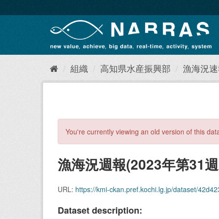
ス
キ
ッ
プ
し
て
内
組織
高知県水産振興部
漁海況速報
容
へ
You're currently viewing an old version of this dat
漁海況週報(2023年第31週
URL:
https://kmi-ckan.pref.kochi.lg.jp/dataset/42d42
Dataset description: