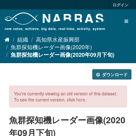
ス
ログイン
キ
ッ
Toggl
プ
naviga
し
て
組織
高知県水産振興部
内
容
魚群探知機レーダー画像(2020年)
へ
魚群探知機レーダー画像(2020年09月下旬)
ダウンロード
You're currently viewing an old version of this dataset.
To see the current version, click
here
.
魚群探知機レーダー画像(2020
年09月下旬)