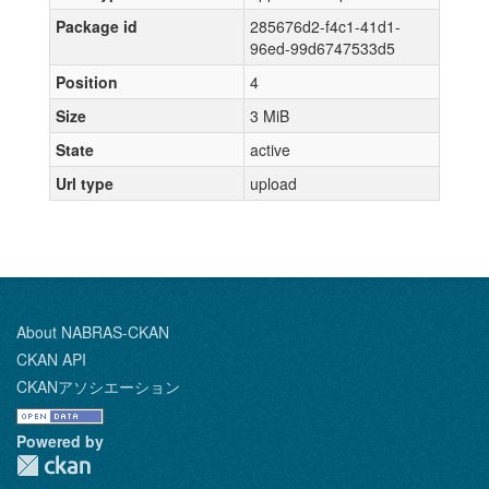
Package id
285676d2-f4c1-41d1-
96ed-99d6747533d5
Position
4
Size
3 MiB
State
active
Url type
upload
About NABRAS-CKAN
CKAN API
CKANアソシエーション
Powered by