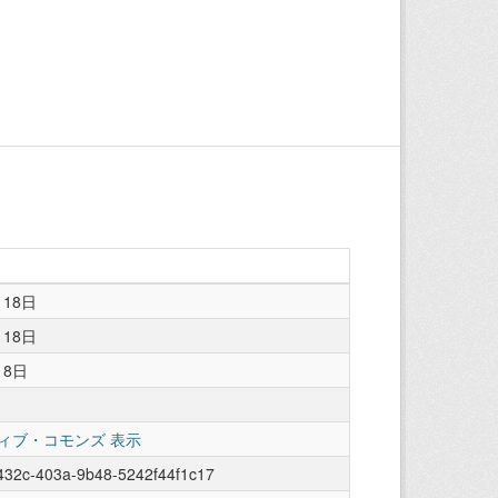
月18日
月18日
18日
ィブ・コモンズ 表示
432c-403a-9b48-5242f44f1c17