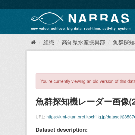
ス
キ
ッ
プ
し
て
内
組織
高知県水産振興部
魚群探知
容
へ
You're currently viewing an old version of this dat
魚群探知機レーダー画像(20
URL:
https://kmi-ckan.pref.kochi.lg.jp/dataset/285676d
Dataset description: