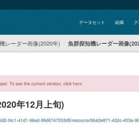
データセット
組織
グ
機レーダー画像(2020年)
魚群探知機レーダー画像(202
aset. To see the current version, click
here
.
20年12月上旬)
2-f4c1-41d1-96ed-99d6747533d5/resource/bb42e871-432c-403a-9b48-5242f44f1c17/d