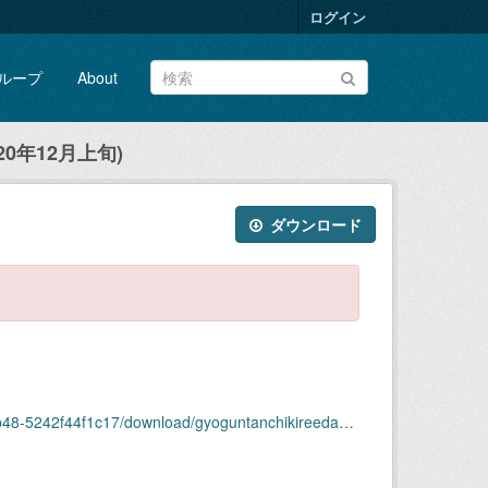
ログイン
ループ
About
0年12月上旬)
ダウンロード
ownload/gyoguntanchikireedaagazou2020nen12-joujun.zip