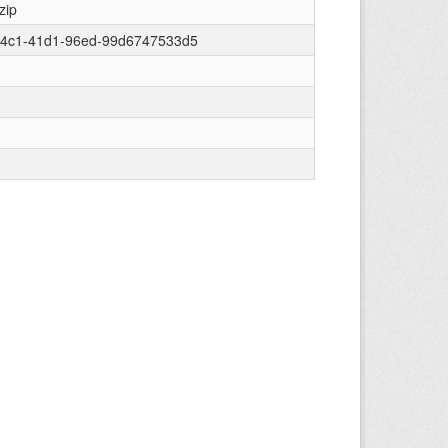
zip
f4c1-41d1-96ed-99d6747533d5