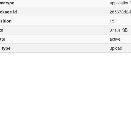
metype
application/
ckage id
285676d2-
sition
15
ze
371.4 KiB
ate
active
l type
upload