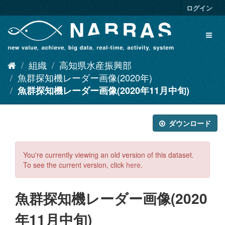
ス
ログイン
キ
ッ
Toggl
プ
naviga
し
て
組織
高知県水産振興部
内
容
魚群探知機レーダー画像(2020年)
へ
魚群探知機レーダー画像(2020年11月中旬)
ダウンロード
You're currently viewing an old version of this dataset.
To see the current version, click
here
.
魚群探知機レーダー画像(2020
年11月中旬)