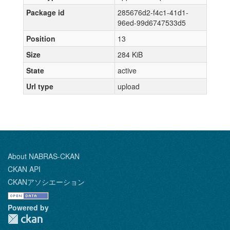
Package id
285676d2-f4c1-41d1-
96ed-99d6747533d5
Position
13
Size
284 KiB
State
active
Url type
upload
About NABRAS-CKAN
CKAN API
CKANアソシエーション
Powered by