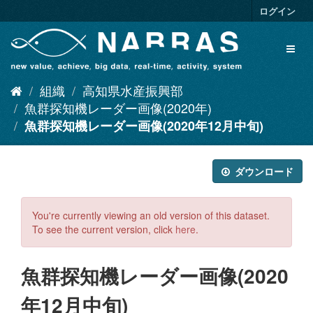
ス
ログイン
キ
ッ
Toggl
プ
naviga
し
て
組織
高知県水産振興部
内
容
魚群探知機レーダー画像(2020年)
へ
魚群探知機レーダー画像(2020年12月中旬)
ダウンロード
You're currently viewing an old version of this dataset.
To see the current version, click
here
.
魚群探知機レーダー画像(2020
年12月中旬)