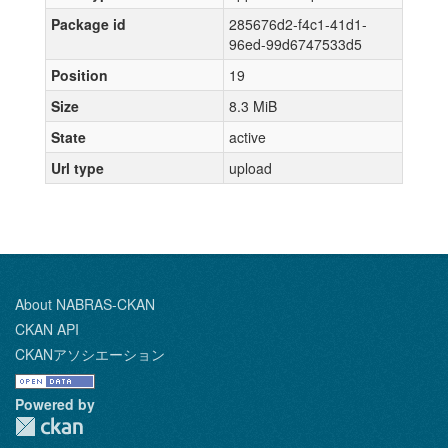
Package id
285676d2-f4c1-41d1-
96ed-99d6747533d5
Position
19
Size
8.3 MiB
State
active
Url type
upload
About NABRAS-CKAN
CKAN API
CKANアソシエーション
Powered by