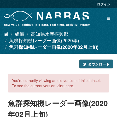
ス
ログイン
キ
ッ
Toggl
プ
naviga
し
て
組織
高知県水産振興部
内
容
魚群探知機レーダー画像(2020年)
へ
魚群探知機レーダー画像(2020年02月上旬)
ダウンロード
You're currently viewing an old version of this dataset.
To see the current version, click
here
.
魚群探知機レーダー画像(2020
年02月上旬)