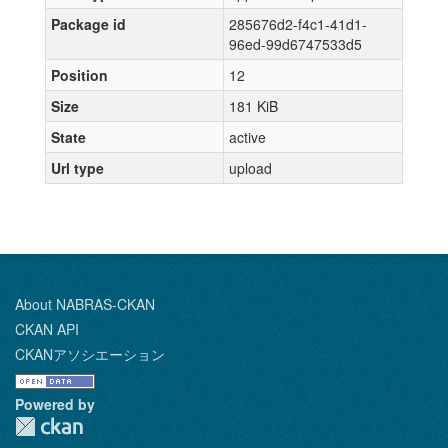
Package id
285676d2-f4c1-41d1-
96ed-99d6747533d5
Position
12
Size
181 KiB
State
active
Url type
upload
About NABRAS-CKAN
CKAN API
CKANアソシエーション
Powered by