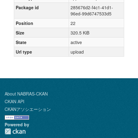
Package id
285676d2-f4c1-41d1-
96ed-99d6747533d5
Position
22
Size
320.5 KiB
State
active
Url type
upload
About NABRAS-CKAN
CKAN API
CKANアソシエーション
Powered by