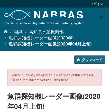
ス
ログイン
キ
ッ
Toggl
プ
naviga
し
て
組織
高知県水産振興部
内
容
魚群探知機レーダー画像(2020年)
へ
魚群探知機レーダー画像(2020年04月上旬)
ダウンロード
You're currently viewing an old version of this dataset.
To see the current version, click
here
.
魚群探知機レーダー画像(2020
年04月上旬)