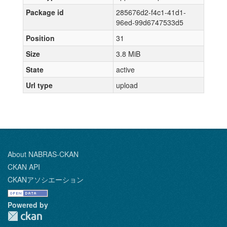
Package id
285676d2-f4c1-41d1-
96ed-99d6747533d5
Position
31
Size
3.8 MiB
State
active
Url type
upload
About NABRAS-CKAN
CKAN API
CKANアソシエーション
Powered by