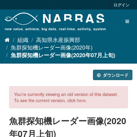
ス
ログイン
キ
ッ
Toggl
プ
naviga
し
て
組織
高知県水産振興部
内
容
魚群探知機レーダー画像(2020年)
へ
魚群探知機レーダー画像(2020年07月上旬)
ダウンロード
You're currently viewing an old version of this dataset.
To see the current version, click
here
.
魚群探知機レーダー画像(2020
年07月上旬)