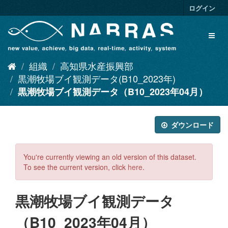
ス
ログイン
キ
ッ
Toggl
プ
naviga
し
て
組織
高知県水産振興部
内
容
黒潮牧場ブイ観測データ(B10_2023年)
へ
黒潮牧場ブイ観測データ（B10_2023年04月）
ダウンロード
You're currently viewing an old version of this dataset.
To see the current version, click
here
.
黒潮牧場ブイ観測データ
（B10_2023年04月）