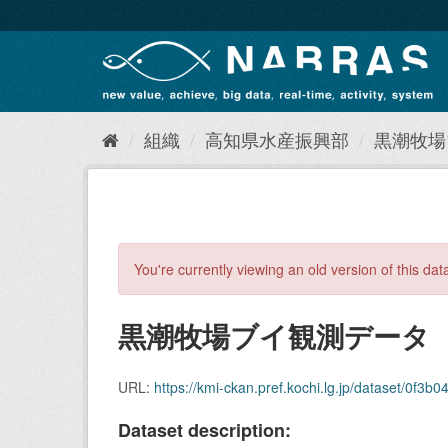
ス
キ
ッ
プ
し
て
内
組織
高知県水産振興部
黒潮牧場ブ
容
へ
You're currently viewing an old version of this dat
黒潮牧場ブイ観測データ（B1
URL:
https://kmi-ckan.pref.kochi.lg.jp/dataset/0f3b0476
Dataset description: