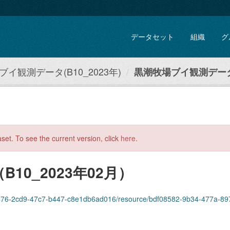
データセット
組織
グ
イ観測データ(B10_2023年)
黒潮牧場ブイ観測データ（
aset. To see the current version, click
here
.
0_2023年02月）
-2cd9-47c7-b447-c8e1db6ad016/resource/bdf08582-9b34-477a-8978-174f65611c36/d