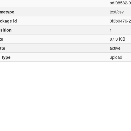
bdf08582-
metype
text/csv
ckage id
0f3b0476-
sition
1
ze
87.3 KiB
ate
active
l type
upload