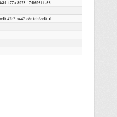
9b34-477a-8978-174f65611c36
2cd9-47c7-b447-c8e1db6ad016