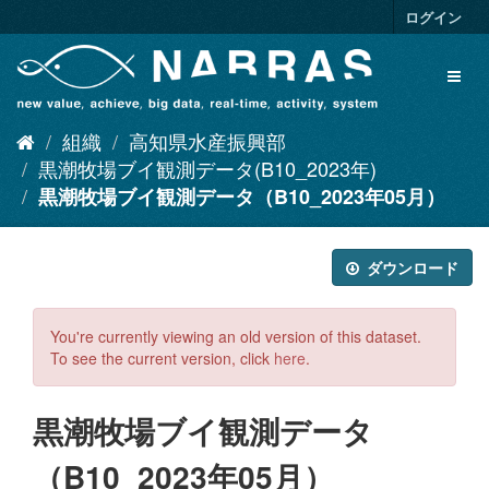
ス
ログイン
キ
ッ
Toggl
プ
naviga
し
て
組織
高知県水産振興部
内
容
黒潮牧場ブイ観測データ(B10_2023年)
へ
黒潮牧場ブイ観測データ（B10_2023年05月）
ダウンロード
You're currently viewing an old version of this dataset.
To see the current version, click
here
.
黒潮牧場ブイ観測データ
（B10_2023年05月）