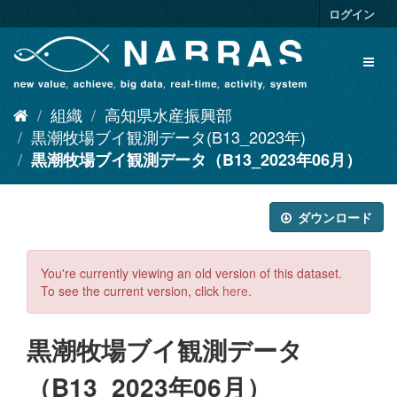
ス
ログイン
キ
ッ
Toggl
プ
naviga
し
て
組織
高知県水産振興部
内
容
黒潮牧場ブイ観測データ(B13_2023年)
へ
黒潮牧場ブイ観測データ（B13_2023年06月）
ダウンロード
You're currently viewing an old version of this dataset.
To see the current version, click
here
.
黒潮牧場ブイ観測データ
（B13_2023年06月）