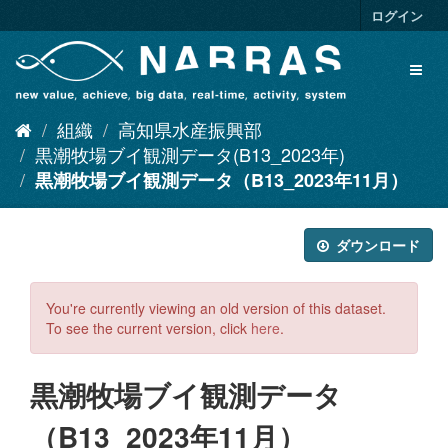
ス
ログイン
キ
ッ
Toggl
プ
naviga
し
て
組織
高知県水産振興部
内
容
黒潮牧場ブイ観測データ(B13_2023年)
へ
黒潮牧場ブイ観測データ（B13_2023年11月）
ダウンロード
You're currently viewing an old version of this dataset.
To see the current version, click
here
.
黒潮牧場ブイ観測データ
（B13_2023年11月）