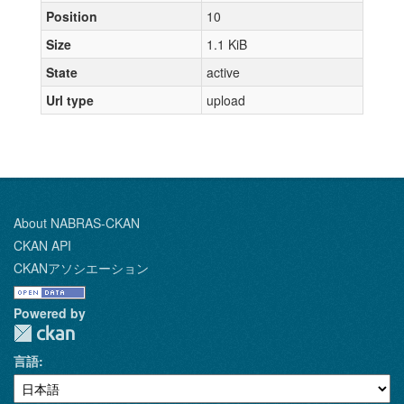
Position
10
Size
1.1 KiB
State
active
Url type
upload
About NABRAS-CKAN
CKAN API
CKANアソシエーション
Powered by
言語