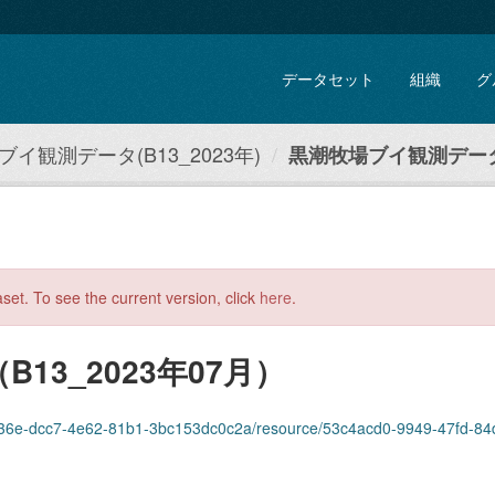
データセット
組織
グ
イ観測データ(B13_2023年)
黒潮牧場ブイ観測データ（
aset. To see the current version, click
here
.
3_2023年07月）
-dcc7-4e62-81b1-3bc153dc0c2a/resource/53c4acd0-9949-47fd-84db-7b1c5c6fd103/d