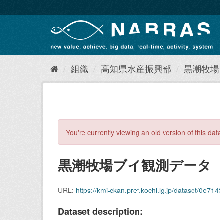
ス
キ
ッ
プ
し
て
内
組織
高知県水産振興部
黒潮牧場ブ
容
へ
You're currently viewing an old version of this dat
黒潮牧場ブイ観測データ（B1
URL:
https://kmi-ckan.pref.kochi.lg.jp/dataset/0e71436e
Dataset description: