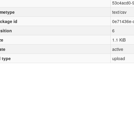
53c4acd0-
metype
text/csv
ckage id
0e71436e-
sition
6
ze
1.1 KiB
ate
active
l type
upload