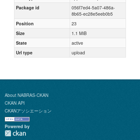
Package id
056f7ed4-5a07-486a-
8b65-ec28e5eeb0b5
Position
23
Size
1.1 MiB
State
active
Url type
upload
About NABRAS-CKAN
CKAN API
CKANアソシエーション
Powered by