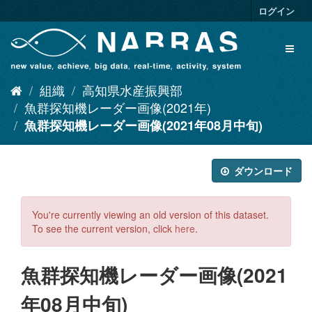
ス
ログイン
キ
ッ
Toggl
プ
naviga
し
て
組織
高知県水産振興部
内
容
魚群探知機レーダー画像(2021年)
へ
魚群探知機レーダー画像(2021年08月中旬)
ダウンロード
You're currently viewing an old version of this dataset.
To see the current version, click
here
.
魚群探知機レーダー画像(2021
年08月中旬)