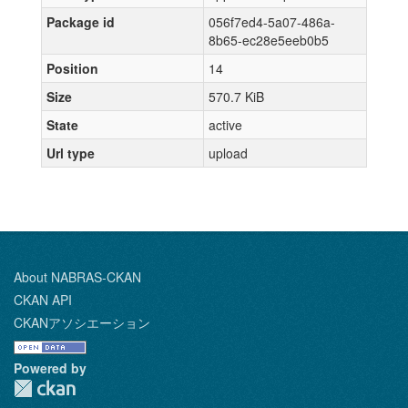
Package id
056f7ed4-5a07-486a-
8b65-ec28e5eeb0b5
Position
14
Size
570.7 KiB
State
active
Url type
upload
About NABRAS-CKAN
CKAN API
CKANアソシエーション
Powered by