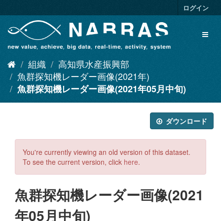
ス
ログイン
キ
ッ
Toggl
プ
naviga
し
て
組織
高知県水産振興部
内
容
魚群探知機レーダー画像(2021年)
へ
魚群探知機レーダー画像(2021年05月中旬)
ダウンロード
You're currently viewing an old version of this dataset.
To see the current version, click
here
.
魚群探知機レーダー画像(2021
年05月中旬)