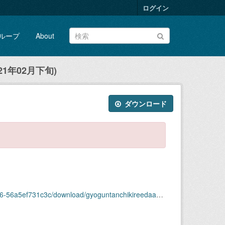
ログイン
ループ
About
1年02月下旬)
ダウンロード
ownload/gyoguntanchikireedaagazou2021nen02gekkajun.zip