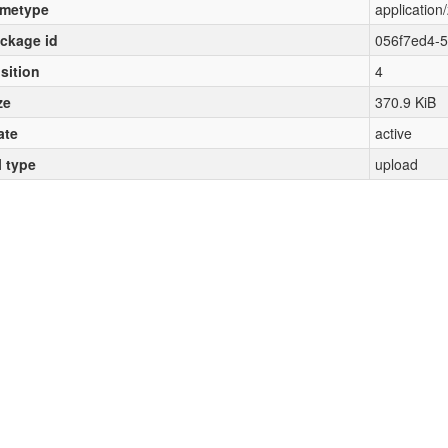
metype
application/
ckage id
056f7ed4-
sition
4
ze
370.9 KiB
ate
active
l type
upload