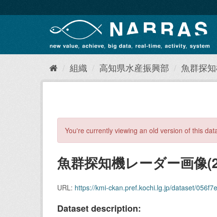
ス
キ
ッ
プ
し
て
内
組織
高知県水産振興部
魚群探知
容
へ
You're currently viewing an old version of this dat
魚群探知機レーダー画像(20
URL:
https://kmi-ckan.pref.kochi.lg.jp/dataset/056f7ed4
Dataset description: