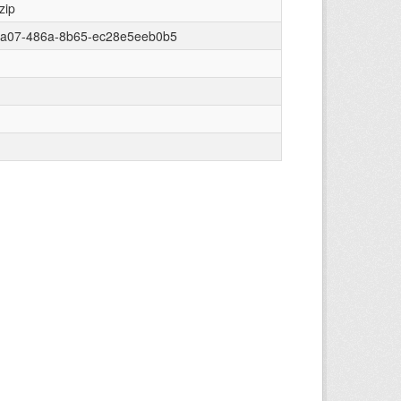
zip
5a07-486a-8b65-ec28e5eeb0b5