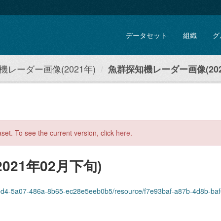
データセット
組織
グ
機レーダー画像(2021年)
魚群探知機レーダー画像(202
aset. To see the current version, click
here
.
21年02月下旬)
-5a07-486a-8b65-ec28e5eeb0b5/resource/f7e93baf-a87b-4d8b-baf6-56a5ef731c3c/d