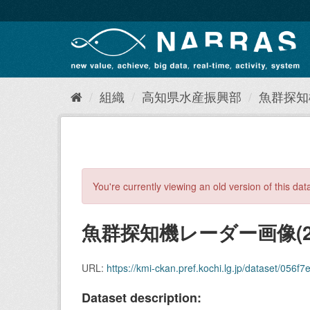
ス
キ
ッ
プ
し
て
内
組織
高知県水産振興部
魚群探知
容
へ
You're currently viewing an old version of this dat
魚群探知機レーダー画像(20
URL:
https://kmi-ckan.pref.kochi.lg.jp/dataset/056f7ed4
Dataset description: