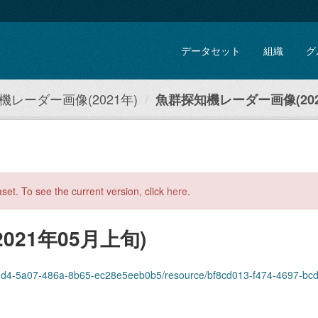
データセット
組織
グ
機レーダー画像(2021年)
魚群探知機レーダー画像(202
aset. To see the current version, click
here
.
21年05月上旬)
-5a07-486a-8b65-ec28e5eeb0b5/resource/bf8cd013-f474-4697-bcde-df6f8a6bc12e/d