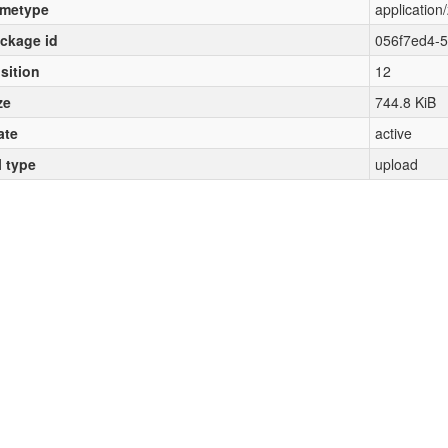
metype
application/
ckage id
056f7ed4-
sition
12
ze
744.8 KiB
ate
active
l type
upload