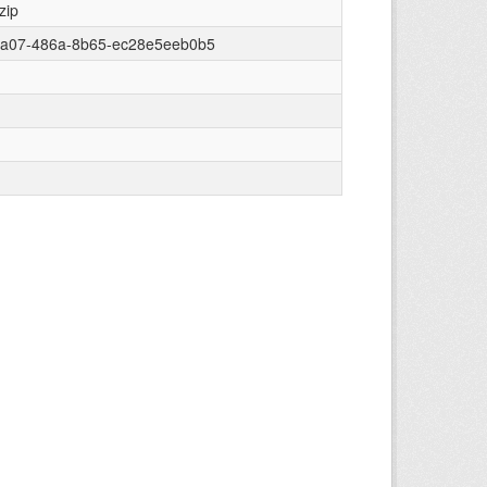
zip
5a07-486a-8b65-ec28e5eeb0b5