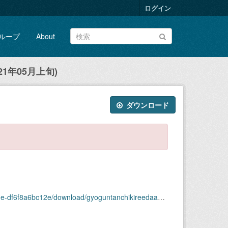
ログイン
ループ
About
1年05月上旬)
ダウンロード
ownload/gyoguntanchikireedaagazou2021nen05-joujun.zip