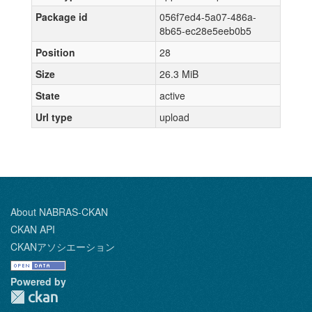
Package id
056f7ed4-5a07-486a-
8b65-ec28e5eeb0b5
Position
28
Size
26.3 MiB
State
active
Url type
upload
About NABRAS-CKAN
CKAN API
CKANアソシエーション
Powered by