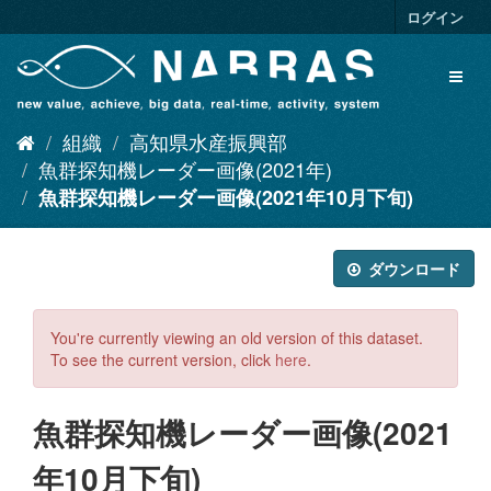
ス
ログイン
キ
ッ
Toggl
プ
naviga
し
て
組織
高知県水産振興部
内
容
魚群探知機レーダー画像(2021年)
へ
魚群探知機レーダー画像(2021年10月下旬)
ダウンロード
You're currently viewing an old version of this dataset.
To see the current version, click
here
.
魚群探知機レーダー画像(2021
年10月下旬)