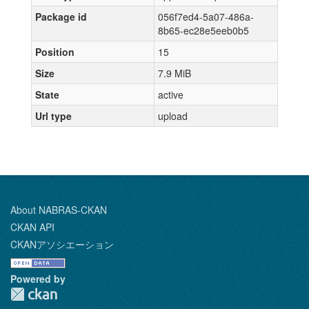
Package id
056f7ed4-5a07-486a-
8b65-ec28e5eeb0b5
Position
15
Size
7.9 MiB
State
active
Url type
upload
About NABRAS-CKAN
CKAN API
CKANアソシエーション
Powered by