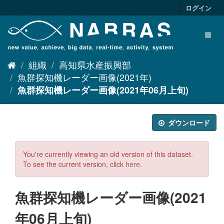
ス
ログイン
キ
ッ
Toggl
プ
naviga
し
て
組織
高知県水産振興部
内
容
魚群探知機レーダー画像(2021年)
へ
魚群探知機レーダー画像(2021年06月上旬)
ダウンロード
You're currently viewing an old version of this dataset.
To see the current version, click
here
.
魚群探知機レーダー画像(2021
年06月上旬)