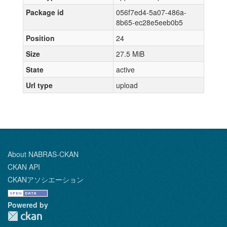
Package id
056f7ed4-5a07-486a-
8b65-ec28e5eeb0b5
Position
24
Size
27.5 MiB
State
active
Url type
upload
About NABRAS-CKAN
CKAN API
CKANアソシエーション
Powered by