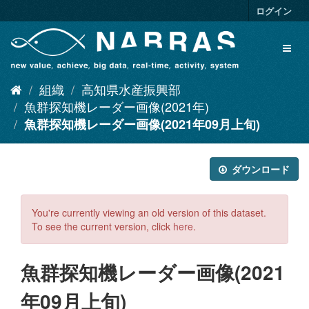
ス
ログイン
キ
ッ
Toggl
プ
naviga
し
て
組織
高知県水産振興部
内
容
魚群探知機レーダー画像(2021年)
へ
魚群探知機レーダー画像(2021年09月上旬)
ダウンロード
You're currently viewing an old version of this dataset.
To see the current version, click
here
.
魚群探知機レーダー画像(2021
年09月上旬)