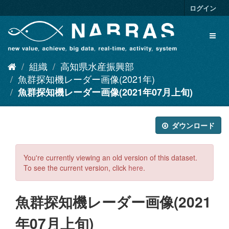
ス
ログイン
キ
ッ
Toggl
プ
naviga
し
て
組織
高知県水産振興部
内
容
魚群探知機レーダー画像(2021年)
へ
魚群探知機レーダー画像(2021年07月上旬)
ダウンロード
You're currently viewing an old version of this dataset.
To see the current version, click
here
.
魚群探知機レーダー画像(2021
年07月上旬)