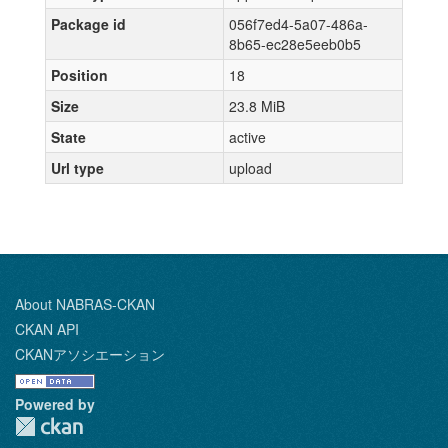
Package id
056f7ed4-5a07-486a-
8b65-ec28e5eeb0b5
Position
18
Size
23.8 MiB
State
active
Url type
upload
About NABRAS-CKAN
CKAN API
CKANアソシエーション
Powered by