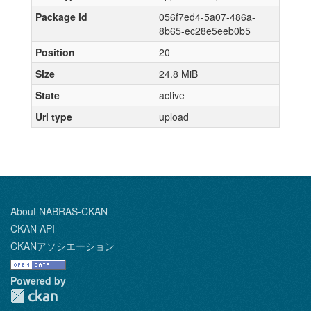
Package id
056f7ed4-5a07-486a-
8b65-ec28e5eeb0b5
Position
20
Size
24.8 MiB
State
active
Url type
upload
About NABRAS-CKAN
CKAN API
CKANアソシエーション
Powered by