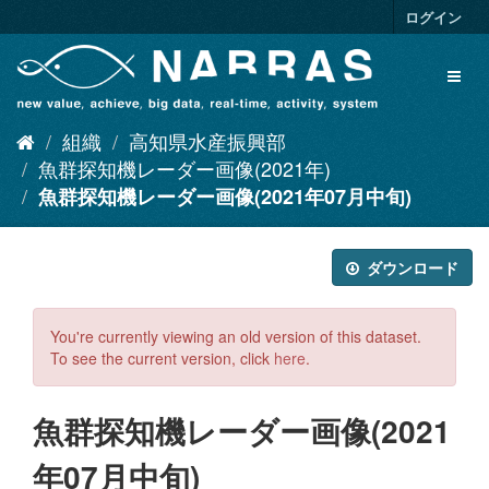
ス
ログイン
キ
ッ
Toggl
プ
naviga
し
て
組織
高知県水産振興部
内
容
魚群探知機レーダー画像(2021年)
へ
魚群探知機レーダー画像(2021年07月中旬)
ダウンロード
You're currently viewing an old version of this dataset.
To see the current version, click
here
.
魚群探知機レーダー画像(2021
年07月中旬)