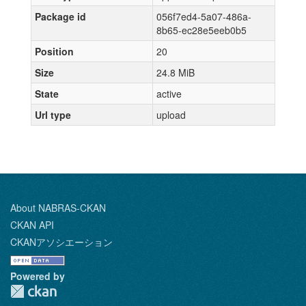
Package id
056f7ed4-5a07-486a-
8b65-ec28e5eeb0b5
Position
20
Size
24.8 MiB
State
active
Url type
upload
About NABRAS-CKAN
CKAN API
CKANアソシエーション
Powered by