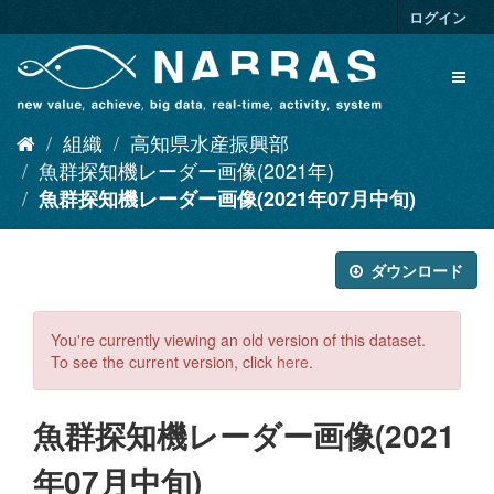
ス
ログイン
キ
ッ
Toggl
プ
naviga
し
て
組織
高知県水産振興部
内
容
魚群探知機レーダー画像(2021年)
へ
魚群探知機レーダー画像(2021年07月中旬)
ダウンロード
You're currently viewing an old version of this dataset.
To see the current version, click
here
.
魚群探知機レーダー画像(2021
年07月中旬)