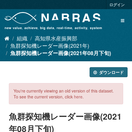
ス
ログイン
キ
ッ
Toggl
プ
naviga
し
て
組織
高知県水産振興部
内
容
魚群探知機レーダー画像(2021年)
へ
魚群探知機レーダー画像(2021年08月下旬)
ダウンロード
You're currently viewing an old version of this dataset.
To see the current version, click
here
.
魚群探知機レーダー画像(2021
年08月下旬)