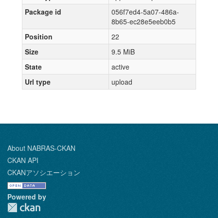
Package id
056f7ed4-5a07-486a-
8b65-ec28e5eeb0b5
Position
22
Size
9.5 MiB
State
active
Url type
upload
About NABRAS-CKAN
CKAN API
CKANアソシエーション
Powered by