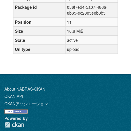
Package id
056f7ed4-5a07-486a-
8b65-ec28e5eeb0b5
Position
11
Size
10.8 MiB
State
active
Url type
upload
About NABRAS-CKAN
CKAN API
CKANアソシエーション
Powered by