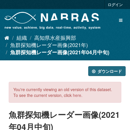
ス
ログイン
キ
ッ
Toggl
プ
naviga
し
て
組織
高知県水産振興部
内
容
魚群探知機レーダー画像(2021年)
へ
魚群探知機レーダー画像(2021年04月中旬)
ダウンロード
You're currently viewing an old version of this dataset.
To see the current version, click
here
.
魚群探知機レーダー画像(2021
年04月中旬)