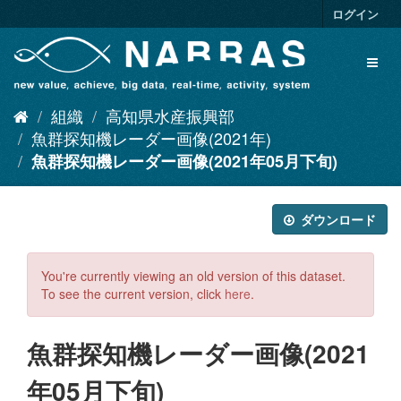
ス
ログイン
キ
ッ
Toggl
プ
naviga
し
て
組織
高知県水産振興部
内
容
魚群探知機レーダー画像(2021年)
へ
魚群探知機レーダー画像(2021年05月下旬)
ダウンロード
You're currently viewing an old version of this dataset.
To see the current version, click
here
.
魚群探知機レーダー画像(2021
年05月下旬)