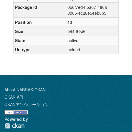
Package id
056f7ed4-5a07-486a-
8b65-ec28e5eeb0b5
Position
13
Size
544.9 KiB
State
active
Url type
upload
About NABRAS-CKAN
CKAN API
CKANアソシエーション
Powered by