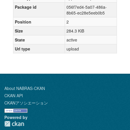
Package id
056f7ed4-5a07-486a-
8b65-ec28e5eeb0b5
Position
2
Size
284.3 KiB
State
active
Url type
upload
About NABRAS-CKAN
CKAN API
CKANアソシエーション
Powered by