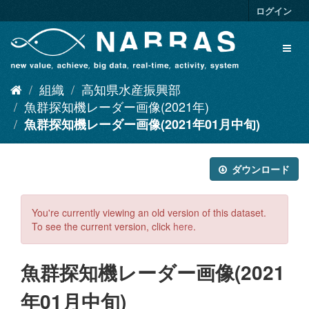
ス
ログイン
キ
ッ
Toggl
プ
naviga
し
て
組織
高知県水産振興部
内
容
魚群探知機レーダー画像(2021年)
へ
魚群探知機レーダー画像(2021年01月中旬)
ダウンロード
You're currently viewing an old version of this dataset.
To see the current version, click
here
.
魚群探知機レーダー画像(2021
年01月中旬)