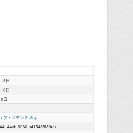
月18日
月18日
18日
ィブ・コモンズ 表示
44f-44cb-9260-c415435f89eb