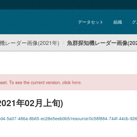
データセット
組織
グ
機レーダー画像(2021年)
魚群探知機レーダー画像(202
aset. To see the current version, click
here
.
21年02月上旬)
4-5a07-486a-8b65-ec28e5eeb0b5/resource/0c58f884-744f-44cb-9260-c415435f89eb/