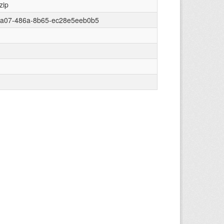
zip
5a07-486a-8b65-ec28e5eeb0b5