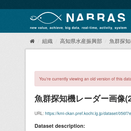
ス
キ
ッ
プ
し
て
内
組織
高知県水産振興部
魚群探知
容
へ
You're currently viewing an old version of this dat
魚群探知機レーダー画像(20
URL:
https://kmi-ckan.pref.kochi.lg.jp/dataset/056f7ed
Dataset description: