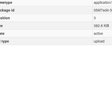
metype
application/
ckage id
056f7ed4-
sition
3
ze
382.8 KiB
ate
active
l type
upload