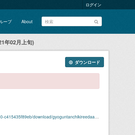
ログイン
ループ
About
1年02月上旬)
ダウンロード
download/gyoguntanchikireedaagazou2021nen02-joujun.zip