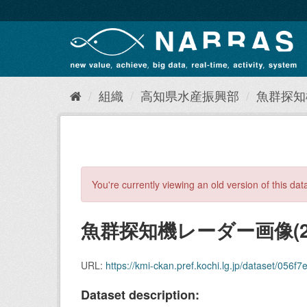
ス
キ
ッ
プ
し
て
内
組織
高知県水産振興部
魚群探知
容
へ
You're currently viewing an old version of this dat
魚群探知機レーダー画像(20
URL:
https://kmi-ckan.pref.kochi.lg.jp/dataset/056f7ed
Dataset description: