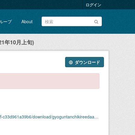
ログイン
ループ
About
1年10月上旬)
ダウンロード
download/gyoguntanchikireedaagazou2021nen10-joujun.zip