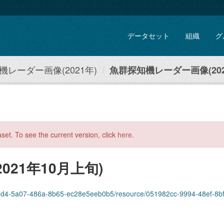
データセット
組織
グ
機レーダー画像(2021年)
魚群探知機レーダー画像(202
aset. To see the current version, click
here
.
21年10月上旬)
4-5a07-486a-8b65-ec28e5eeb0b5/resource/051982cc-9994-48ef-8bff-c33d961a39b6/