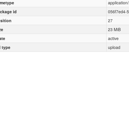
metype
application/
ckage id
056f7ed4-
sition
27
ze
23 MiB
ate
active
l type
upload