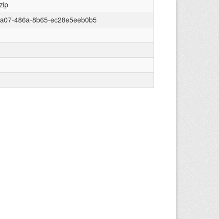
zip
5a07-486a-8b65-ec28e5eeb0b5