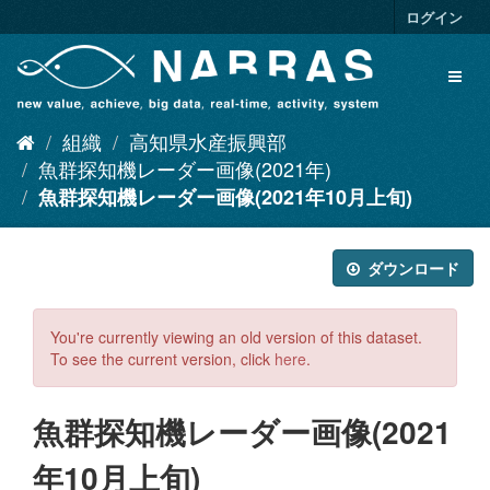
ス
ログイン
キ
ッ
Toggl
プ
naviga
し
て
組織
高知県水産振興部
内
容
魚群探知機レーダー画像(2021年)
へ
魚群探知機レーダー画像(2021年10月上旬)
ダウンロード
You're currently viewing an old version of this dataset.
To see the current version, click
here
.
魚群探知機レーダー画像(2021
年10月上旬)