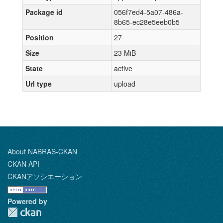
Package id
056f7ed4-5a07-486a-
8b65-ec28e5eeb0b5
Position
27
Size
23 MiB
State
active
Url type
upload
About NABRAS-CKAN
CKAN API
CKANアソシエーション
Powered by