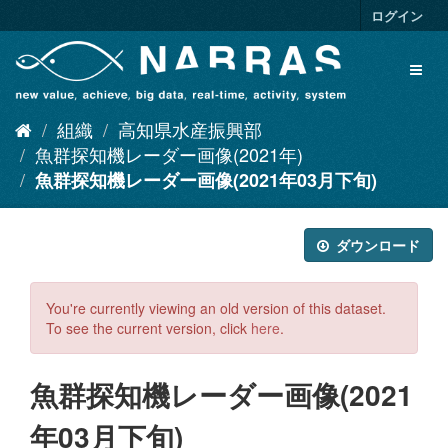
ス
ログイン
キ
ッ
Toggl
プ
naviga
し
て
組織
高知県水産振興部
内
容
魚群探知機レーダー画像(2021年)
へ
魚群探知機レーダー画像(2021年03月下旬)
ダウンロード
You're currently viewing an old version of this dataset.
To see the current version, click
here
.
魚群探知機レーダー画像(2021
年03月下旬)