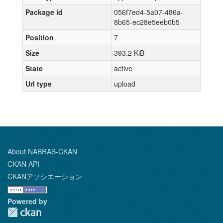
Package id
056f7ed4-5a07-486a-
8b65-ec28e5eeb0b5
Position
7
Size
393.2 KiB
State
active
Url type
upload
About NABRAS-CKAN
CKAN API
CKANアソシエーション
Powered by