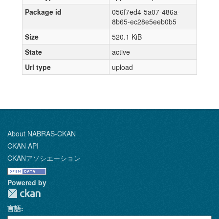
Package id
056f7ed4-5a07-486a-
8b65-ec28e5eeb0b5
Size
520.1 KiB
State
active
Url type
upload
About NABRAS-CKAN
CKAN API
CKANアソシエーション
Powered by
言語