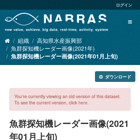
ス
ログイン
キ
ッ
Toggl
プ
naviga
し
て
組織
高知県水産振興部
内
容
魚群探知機レーダー画像(2021年)
へ
魚群探知機レーダー画像(2021年01月上旬)
ダウンロード
You're currently viewing an old version of this dataset.
To see the current version, click
here
.
魚群探知機レーダー画像(2021
年01月上旬)