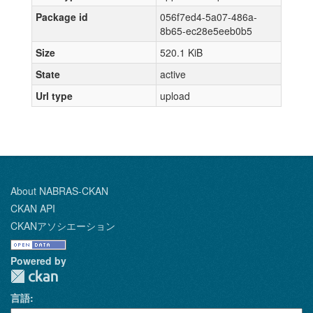
Package id
056f7ed4-5a07-486a-
8b65-ec28e5eeb0b5
Size
520.1 KiB
State
active
Url type
upload
About NABRAS-CKAN
CKAN API
CKANアソシエーション
Powered by
言語