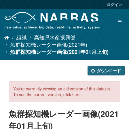
ス
ログイン
キ
ッ
Toggl
プ
naviga
し
て
組織
高知県水産振興部
内
容
魚群探知機レーダー画像(2021年)
へ
魚群探知機レーダー画像(2021年01月上旬)
ダウンロード
You're currently viewing an old version of this dataset.
To see the current version, click
here
.
魚群探知機レーダー画像(2021
年01月上旬)