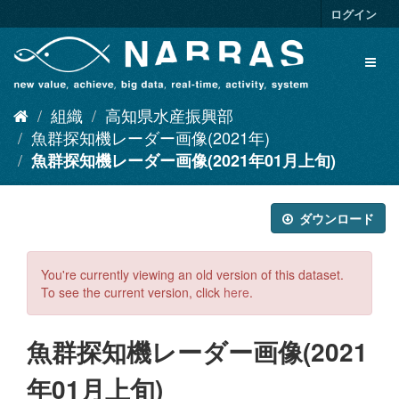
ス
ログイン
キ
ッ
Toggl
プ
naviga
し
て
組織
高知県水産振興部
内
容
魚群探知機レーダー画像(2021年)
へ
魚群探知機レーダー画像(2021年01月上旬)
ダウンロード
You're currently viewing an old version of this dataset.
To see the current version, click
here
.
魚群探知機レーダー画像(2021
年01月上旬)