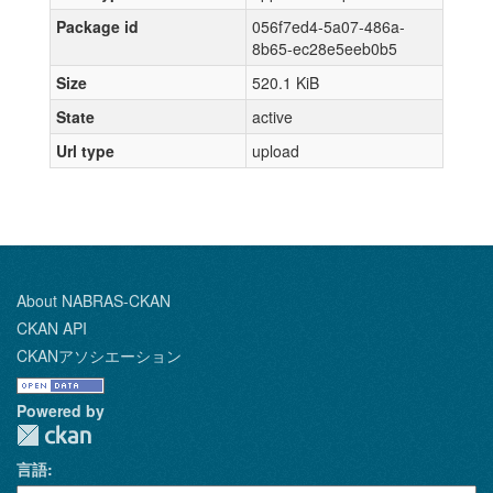
Package id
056f7ed4-5a07-486a-
8b65-ec28e5eeb0b5
Size
520.1 KiB
State
active
Url type
upload
About NABRAS-CKAN
CKAN API
CKANアソシエーション
Powered by
言語