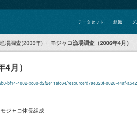
データセット
組織
グ
場調査(2006年)
モジャコ漁場調査（2006年4月）
年4月）
ccab0-bf14-4802-bc68-d2f2e11afc64/resource/d7ae320f-8028-44af-a542-87
、モジャコ体長組成