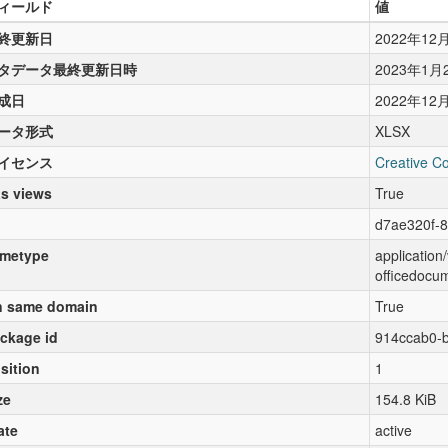
ィールド
値
終更新日
2022年12
タデータ最終更新日時
2023年1月
成日
2022年12
ータ形式
XLSX
イセンス
Creative C
s views
True
d7ae320f-
metype
applicatio
officedocu
 same domain
True
ckage id
914ccab0-b
sition
1
ze
154.8 KiB
ate
active