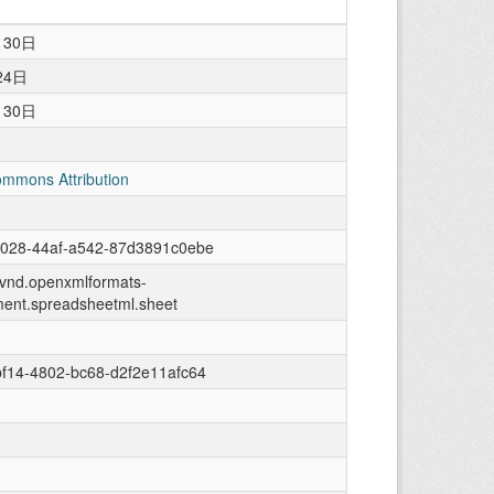
月30日
24日
月30日
ommons Attribution
8028-44af-a542-87d3891c0ebe
n/vnd.openxmlformats-
ment.spreadsheetml.sheet
f14-4802-bc68-d2f2e11afc64