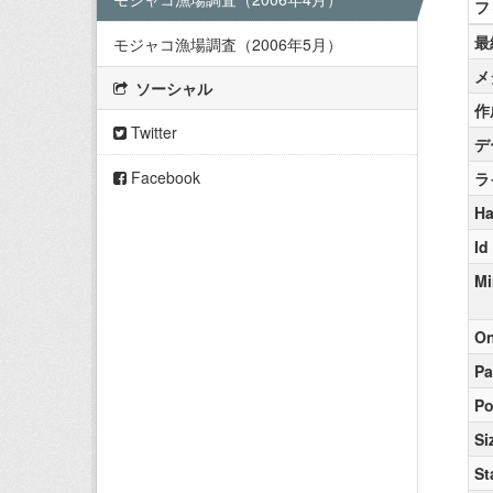
フ
最
モジャコ漁場調査（2006年5月）
メ
ソーシャル
作
Twitter
デ
Facebook
ラ
Ha
Id
Mi
On
Pa
Po
Si
St