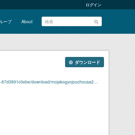
ログイン
ループ
About
ダウンロード
d3891c0ebe/download/mojakogyojouchousa2006-4.xlsx