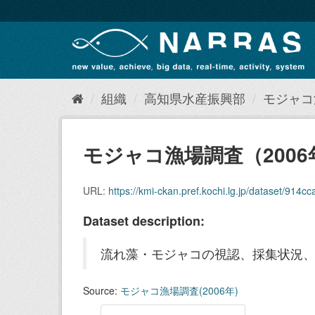
ス
キ
ッ
プ
し
て
内
組織
高知県水産振興部
モジャコ漁
容
へ
モジャコ漁場調査（2006
URL:
https://kmi-ckan.pref.kochi.lg.jp/dataset/914
Dataset description:
流れ藻・モジャコの視認、採集状況
Source:
モジャコ漁場調査(2006年)