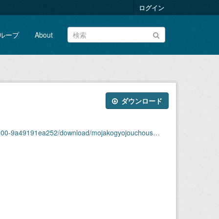
ログイン
ループ
About
ダウンロード
49191ea252/download/mojakogyojouchousa2004-4.xlsx