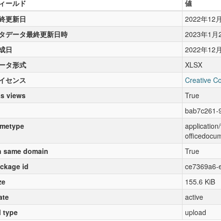
ィールド
値
終更新日
2022年12
タデータ最終更新日時
2023年1月
成日
2022年12
ータ形式
XLSX
イセンス
Creative C
s views
True
bab7c261-
metype
applicatio
officedocu
 same domain
True
ckage id
ce7369a6-
ze
155.6 KiB
ate
active
l type
upload