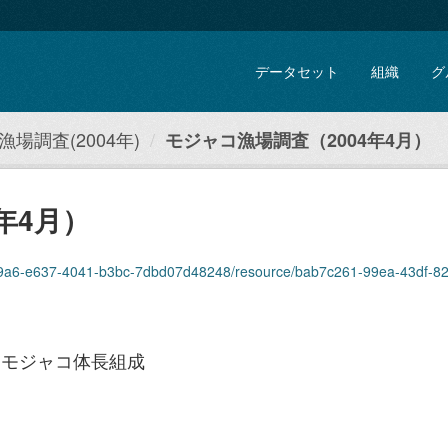
データセット
組織
グ
場調査(2004年)
モジャコ漁場調査（2004年4月）
年4月）
369a6-e637-4041-b3bc-7dbd07d48248/resource/bab7c261-99ea-43df-8200-9a
、モジャコ体長組成