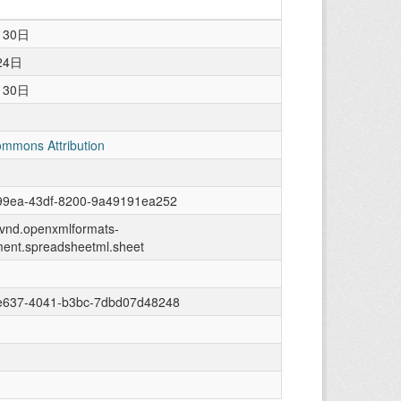
月30日
24日
月30日
ommons Attribution
99ea-43df-8200-9a49191ea252
n/vnd.openxmlformats-
ment.spreadsheetml.sheet
e637-4041-b3bc-7dbd07d48248