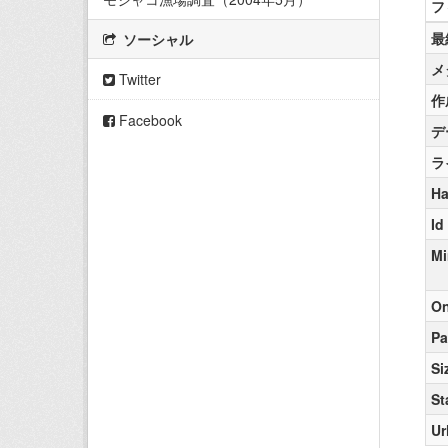
フ
最
ソーシャル
メ
Twitter
作
Facebook
デ
ラ
Ha
Id
Mi
On
Pa
Si
St
Ur