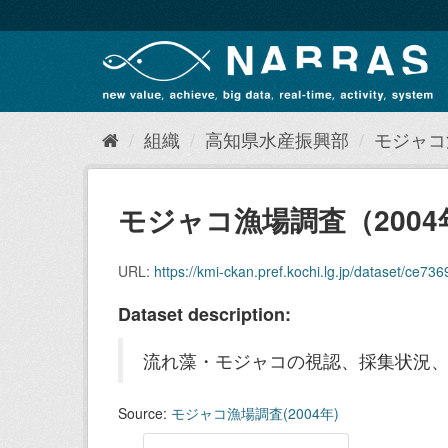
ス
キ
ッ
プ
し
て
内
組織
高知県水産振興部
モジャコ漁
容
へ
モジャコ漁場調査（2004
URL:
https://kmi-ckan.pref.kochi.lg.jp/dataset/ce7
Dataset description:
流れ藻・モジャコの視認、採集状況
Source:
モジャコ漁場調査(2004年)