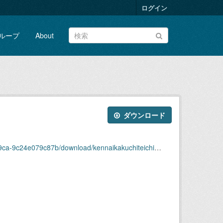
ログイン
ループ
About
ダウンロード
ikakuchiteichiamishuuhenryuukyoudatasakihama2020-02-30m.csv