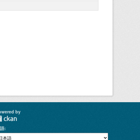
owered by
語