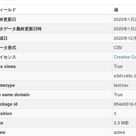
ィールド
値
終更新日
2023年1月
タデータ最終更新日時
2023年1月
成日
2022年12
ータ形式
CSV
イセンス
Creative C
s views
True
e3d1c49c-
metype
text/csv
 same domain
True
ckage id
954e9316-
sition
3
ze
3.3 MiB
ate
active