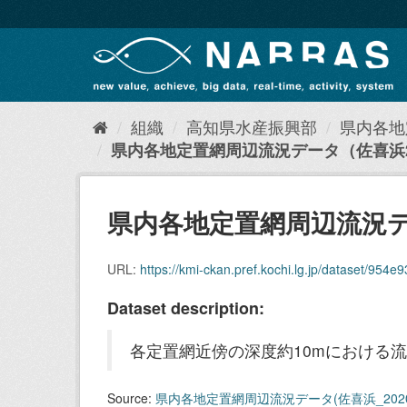
ス
キ
ッ
プ
し
て
内
組織
高知県水産振興部
県内各地
容
県内各地定置網周辺流況データ（佐喜浜20
へ
県内各地定置網周辺流況デー
URL:
https://kmi-ckan.pref.kochi.lg.jp/dataset/954e9316-0ec8
Dataset description:
各定置網近傍の深度約10mにおける流
Source:
県内各地定置網周辺流況データ(佐喜浜_202