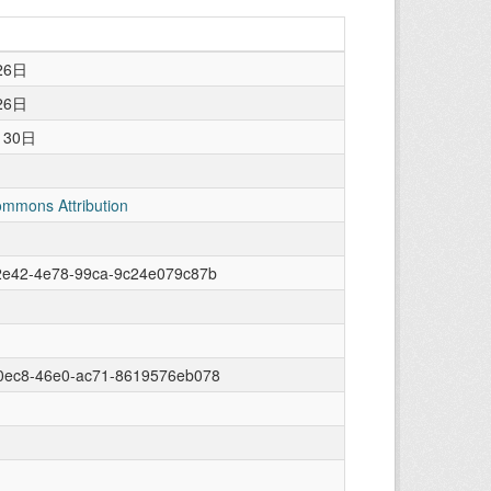
26日
26日
月30日
ommons Attribution
2e42-4e78-99ca-9c24e079c87b
0ec8-46e0-ac71-8619576eb078