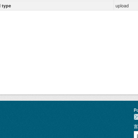
l type
upload
P
言