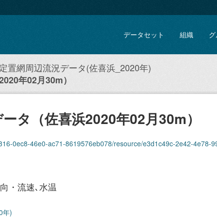
データセット
組織
グ
定置網周辺流況データ(佐喜浜_2020年)
20年02月30m）
タ（佐喜浜2020年02月30m）
-46e0-ac71-8619576eb078/resource/e3d1c49c-2e42-4e78-99ca-9c24e079c87b/download/kenna
向・流速､水温
0年)