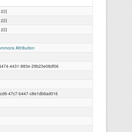
月2日
月2日
月2日
ommons Attribution
4474-4431-883e-29b23e08df06
2cd9-47c7-b447-c8e1db6ad016