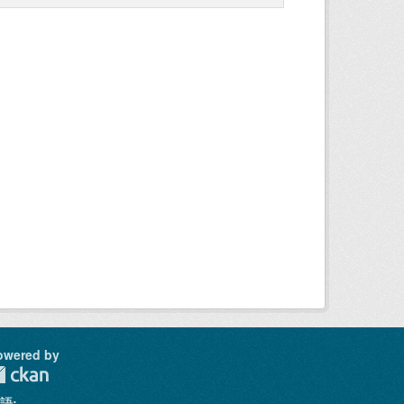
owered by
語