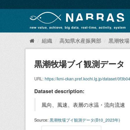
ス
キ
ッ
プ
し
て
内
組織
高知県水産振興部
黒潮牧場ブ
容
へ
黒潮牧場ブイ観測データ（B1
URL:
https://kmi-ckan.pref.kochi.lg.jp/dataset/0f3b0476
Dataset description:
風向、風速、表層の水温・流向流速
Source:
黒潮牧場ブイ観測データ(B10_2023年)