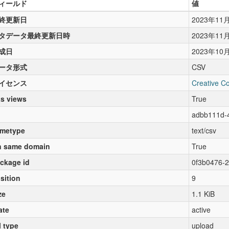
ィールド
値
終更新日
2023年11
タデータ最終更新日時
2023年11
成日
2023年10
ータ形式
CSV
イセンス
Creative C
s views
True
adbb111d-
metype
text/csv
 same domain
True
ckage id
0f3b0476-
sition
9
ze
1.1 KiB
ate
active
l type
upload