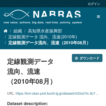
ス
ログイン
キ
ッ
Toggl
プ
naviga
し
て
組織
高知県水産振興部
内
容
定線観測データ 流向、流速(2010年)
へ
定線観測データ流向、流速（2010年08月）
ダウンロード
定線観測データ
流向、流速
（2010年08月）
URL:
https://kmi-ckan.pref.kochi.lg.jp/dataset/433cd1fc-9c72-456b-af07-106279373f7f/resource/e7dde4ec-7de9-4d71-93f6-79427f295524/download/teisenkansokudataryuukou_ryuusoku2010-08.zip
Dataset description: