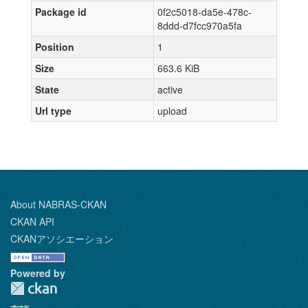
Package id
0f2c5018-da5e-478c-
8ddd-d7fcc970a5fa
Position
1
Size
663.6 KiB
State
active
Url type
upload
About NABRAS-CKAN
CKAN API
CKANアソシエーション
Powered by