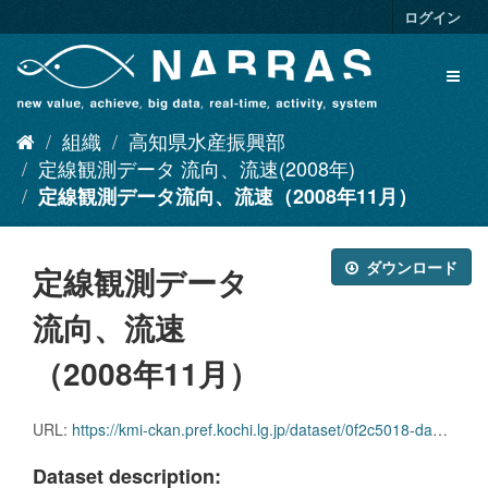
ス
ログイン
キ
ッ
Toggl
プ
naviga
し
て
組織
高知県水産振興部
内
容
定線観測データ 流向、流速(2008年)
へ
定線観測データ流向、流速（2008年11月）
ダウンロード
定線観測データ
流向、流速
（2008年11月）
URL:
https://kmi-ckan.pref.kochi.lg.jp/dataset/0f2c5018-da5e-478c-8ddd-d7fcc970a5fa/resource/98bc9746-a289-46aa-a22a-ca0ac642d3b7/download/teisenkansokudataryuukou_ryuusoku2008-11.zip
Dataset description: