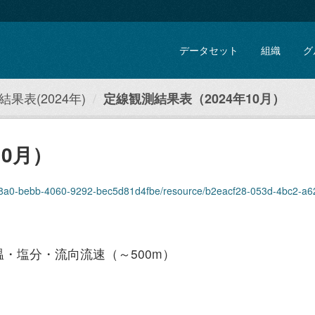
データセット
組織
グ
果表(2024年)
定線観測結果表（2024年10月）
10月）
8a0-bebb-4060-9292-bec5d81d4fbe/resource/b2eacf28-053d-4bc2-a62d-2b446a4
・塩分・流向流速（～500m）