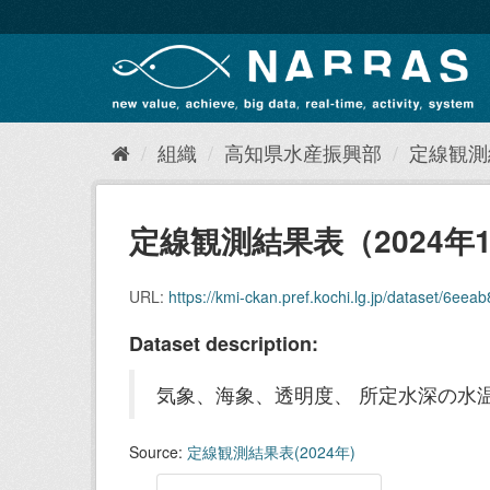
ス
キ
ッ
プ
し
て
内
組織
高知県水産振興部
定線観測結
容
へ
定線観測結果表（2024年
URL:
https://kmi-ckan.pref.kochi.lg.jp/dataset/6eeab
Dataset description:
気象、海象、透明度、 所定水深の水温
Source:
定線観測結果表(2024年)