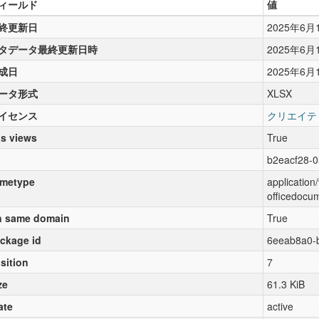
ィールド
値
終更新日
2025年6月
タデータ最終更新日時
2025年6月
成日
2025年6月
ータ形式
XLSX
イセンス
クリエイテ
s views
True
b2eacf28-
metype
applicatio
officedocu
 same domain
True
ckage id
6eeab8a0-
sition
7
ze
61.3 KiB
ate
active