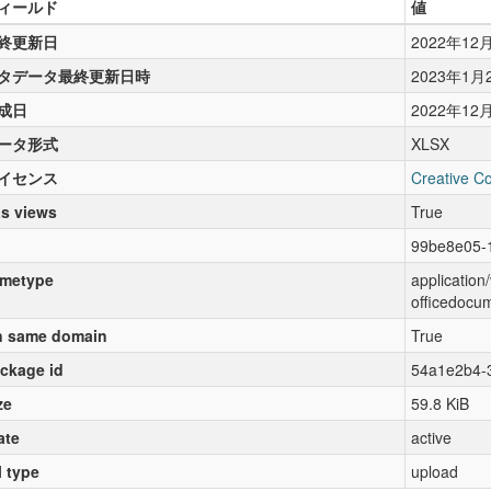
ィールド
値
終更新日
2022年12
タデータ最終更新日時
2023年1月
成日
2022年12
ータ形式
XLSX
イセンス
Creative C
s views
True
99be8e05-
metype
applicatio
officedocu
 same domain
True
ckage id
54a1e2b4-
ze
59.8 KiB
ate
active
l type
upload