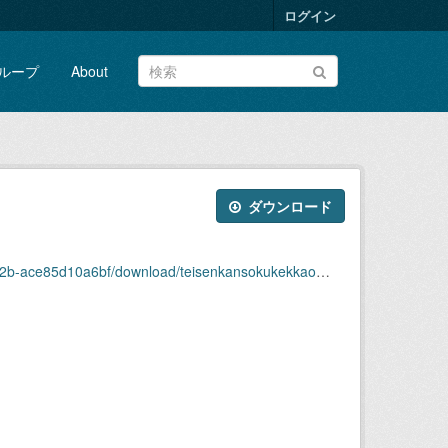
ログイン
ループ
About
ダウンロード
10a6bf/download/teisenkansokukekkaomote2022-10.xlsx