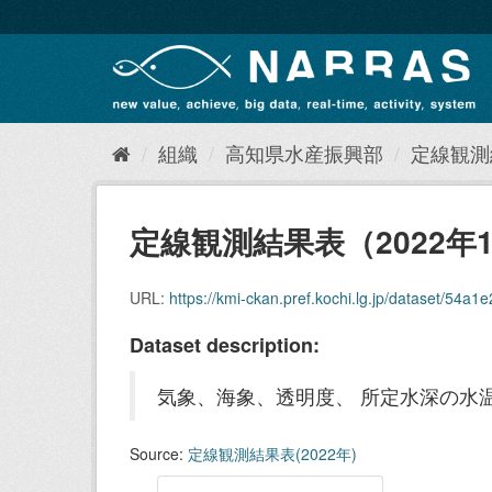
ス
キ
ッ
プ
し
て
内
組織
高知県水産振興部
定線観測結
容
へ
定線観測結果表（2022年
URL:
https://kmi-ckan.pref.kochi.lg.jp/dataset/54a1
Dataset description:
気象、海象、透明度、 所定水深の水温
Source:
定線観測結果表(2022年)