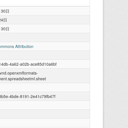
月30日
24日
月30日
ommons Attribution
14db-4a62-a02b-ace85d10a6bf
n/vnd.openxmlformats-
ment.spreadsheetml.sheet
3b5e-4bde-8191-2e41c79fb47f