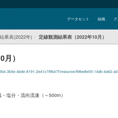
データセット
組織
グ
果表(2022年)
定線観測結果表（2022年10月）
10月）
e2b4-3b5e-4bde-8191-2e41c79fb47f/resource/99be8e05-14db-4a62-a02b-ace85d
・塩分・流向流速（～500m）