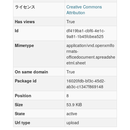
ライセンス
Creative Commons
Attribution
Has views
True
Id
df419ba1-cbf6-4e1c-
9a81-1b45fcbea525
Mimetype
application/vnd.openxmlfo
rmats-
officedocument.spreadshe
etml.sheet
On same domain
True
Package id
16020fdb-bf3c-45d2-
ab3c-c1347f869148
Position
8
Size
53.9 KiB
State
active
Url type
upload