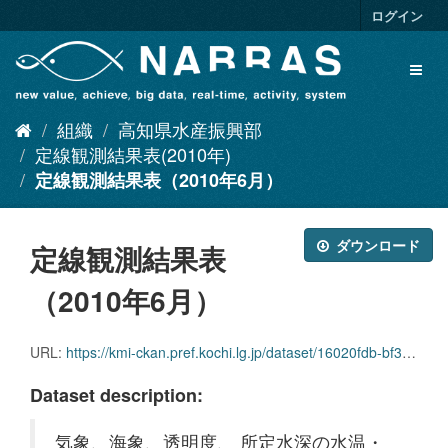
ス
ログイン
キ
ッ
Toggl
プ
naviga
し
て
組織
高知県水産振興部
内
容
定線観測結果表(2010年)
へ
定線観測結果表（2010年6月）
ダウンロード
定線観測結果表
（2010年6月）
URL:
https://kmi-ckan.pref.kochi.lg.jp/dataset/16020fdb-bf3c-45d2-ab3c-c1347f869148/resource/df419ba1-cbf6-4e1c-9a81-1b45fcbea525/download/teisenkansokukekkaomote2010-6.xlsx
Dataset description:
気象、海象、透明度、 所定水深の水温・