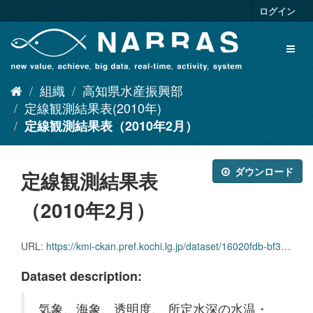
ス
ログイン
キ
ッ
Toggl
プ
naviga
し
て
組織
高知県水産振興部
内
容
定線観測結果表(2010年)
へ
定線観測結果表（2010年2月）
ダウンロード
定線観測結果表
（2010年2月）
URL:
https://kmi-ckan.pref.kochi.lg.jp/dataset/16020fdb-bf3c-45d2-ab3c-c1347f869148/resource/4fefaffb-58ba-468c-ad53-6ca1f2b4829f/download/teisenkansokukekkaomote2010-2.xlsx
Dataset description:
気象、海象、透明度、 所定水深の水温・