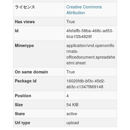
ライセンス
Creative Commons
Attribution
Has views
True
Id
4fefaffb-58ba-468c-ad53-
6ca1f2b4829f
Mimetype
application/vnd.openxmlfo
rmats-
officedocument.spreadshe
etml.sheet
On same domain
True
Package id
16020fdb-bf3c-45d2-
ab3c-c1347f869148
Position
4
Size
54 KiB
State
active
Url type
upload