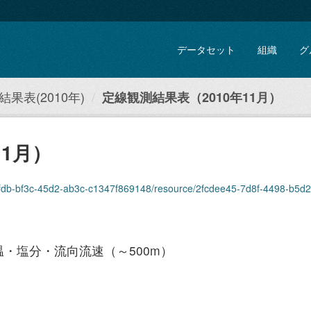
データセット
組織
グ
果表(2010年)
定線観測結果表（2010年11月）
11月）
fdb-bf3c-45d2-ab3c-c1347f869148/resource/2fcdee45-7d8f-4498-b5d2-56a18c
・塩分・流向流速（～500m）