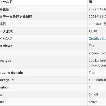
ィールド
値
終更新日
2022年12
タデータ最終更新日時
2023年1月
成日
2022年12
ータ形式
XLSX
イセンス
Creative C
s views
True
2fcdee45-
metype
applicatio
officedocu
 same domain
True
ckage id
16020fdb-b
sition
1
ze
54 KiB
ate
active