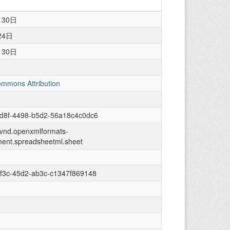
月30日
24日
月30日
ommons Attribution
7d8f-4498-b5d2-56a18c4c0dc6
n/vnd.openxmlformats-
ment.spreadsheetml.sheet
f3c-45d2-ab3c-c1347f869148