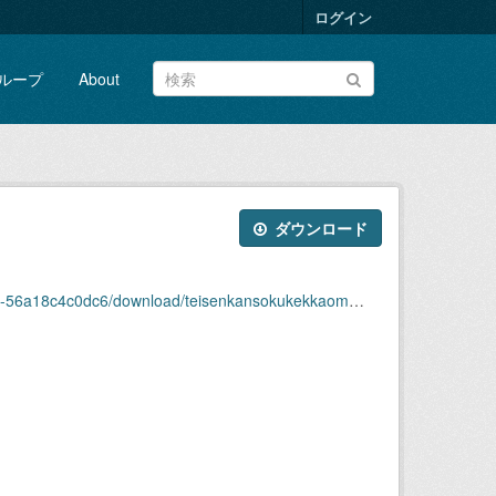
ログイン
ループ
About
ダウンロード
4c0dc6/download/teisenkansokukekkaomote2010-11.xlsx