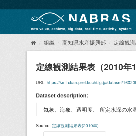
ス
キ
ッ
プ
し
て
内
組織
高知県水産振興部
定線観測結
容
へ
定線観測結果表（2010年
URL:
https://kmi-ckan.pref.kochi.lg.jp/dataset/16020
Dataset description:
気象、海象、透明度、 所定水深の水温
Source:
定線観測結果表(2010年)