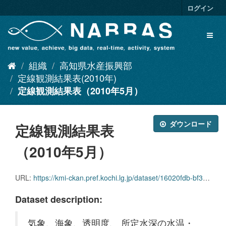
ス
ログイン
キ
ッ
Toggl
プ
naviga
し
て
組織
高知県水産振興部
内
容
定線観測結果表(2010年)
へ
定線観測結果表（2010年5月）
ダウンロード
定線観測結果表
（2010年5月）
URL:
https://kmi-ckan.pref.kochi.lg.jp/dataset/16020fdb-bf3c-45d2-ab3c-c1347f869148/resource/0728c699-f901-40e3-893c-aa9ca74f83d8/download/teisenkansokukekkaomote2010-5.xlsx
Dataset description:
気象、海象、透明度、 所定水深の水温・