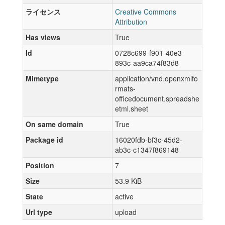
ライセンス
Creative Commons
Attribution
Has views
True
Id
0728c699-f901-40e3-
893c-aa9ca74f83d8
Mimetype
application/vnd.openxmlfo
rmats-
officedocument.spreadshe
etml.sheet
On same domain
True
Package id
16020fdb-bf3c-45d2-
ab3c-c1347f869148
Position
7
Size
53.9 KiB
State
active
Url type
upload