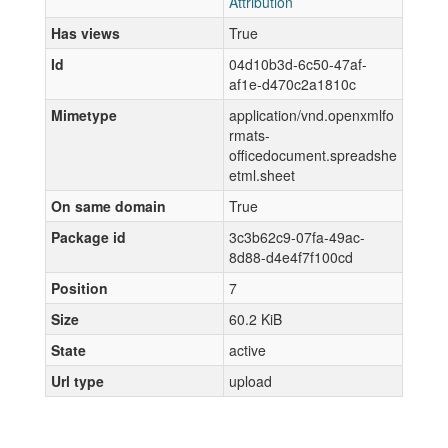
Attribution
Has views
True
Id
04d10b3d-6c50-47af-
af1e-d470c2a1810c
Mimetype
application/vnd.openxmlfo
rmats-
officedocument.spreadshe
etml.sheet
On same domain
True
Package id
3c3b62c9-07fa-49ac-
8d88-d4e4f7f100cd
Position
7
Size
60.2 KiB
State
active
Url type
upload