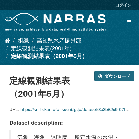
ス
ログイン
キ
ッ
Toggl
プ
naviga
し
て
組織
高知県水産振興部
内
容
定線観測結果表(2001年)
へ
定線観測結果表（2001年6月）
ダウンロード
定線観測結果表
（2001年6月）
URL:
https://kmi-ckan.pref.kochi.lg.jp/dataset/3c3b62c9-07fa-49ac-8d88-d4e4f7f100cd/resource/04d10b3d-6c50-47af-af1e-d470c2a1810c/download/teisenkansokukekkaomote2001-6.xlsx
Dataset description:
気象、海象、透明度、 所定水深の水温・